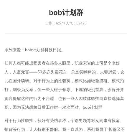
bob计划群
日期：6:57 / 人气：52428
系列来源：bob计划群科技日报。
任何人都可能成受害者在很多人眼里，职业宋岩的上司是个老好
人，人畜无害——50多岁头发花白，总是笑眯眯的，夫妻恩爱，女
儿在国外读研。对于行为上的性骚扰，模式比如轻微摸碰、模式拍
打，则极为反感，但一些人碍于领导、下属的级别差异，会躲开并
婉言提醒这样的行为不合适，也有一些人因肢体骚扰而直接选择离
职，因为无法想象日后工作时一次次面对。bob计划群
对于行为性骚扰，获好有受访者称，个别男领导对女同事有摸肩、
拍背等行为，让人特别不舒服。我一直以为，系列我属于‘长得又不