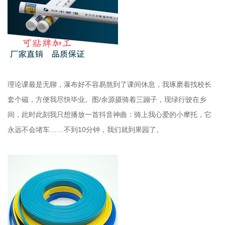
理论课最是无聊，瀑布好不容易熬到了课间休息，我琢磨着找校长
套个磁，方便我尽快毕业。图/余源摄骑着三蹦子，现绿行驶在乡
间，此时此刻我只想播放一首抖音神曲：骑上我心爱的小摩托，它
永远不会堵车……不到10分钟，我们就到果园了。