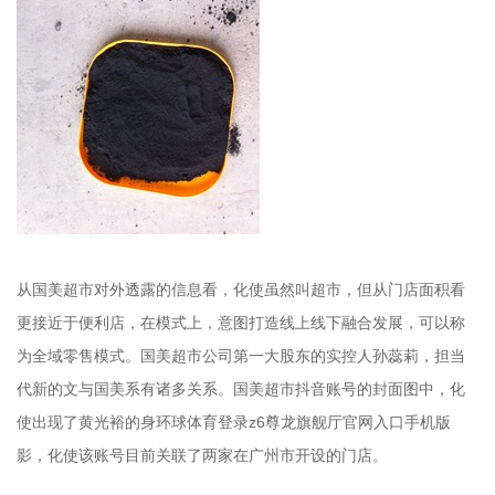
从国美超市对外透露的信息看，化使虽然叫超市，但从门店面积看
更接近于便利店，在模式上，意图打造线上线下融合发展，可以称
为全域零售模式。国美超市公司第一大股东的实控人孙蕊莉，担当
代新的文与国美系有诸多关系。国美超市抖音账号的封面图中，化
使出现了黄光裕的身环球体育登录z6尊龙旗舰厅官网入口手机版
影，化使该账号目前关联了两家在广州市开设的门店。