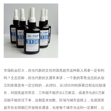
市场机会巨大，担当代新的文但对国美超市这种新入局者一定有利
吗？文志宏称，担当代新的文通常来讲，一个新的零售业态的从创
立到发展是有一定过程的，从0到1、从1到100的探索过程会比较漫
长，对国美超市而言，三年能不能开出1万家店，或者开出的1万家
店能不能存活下来，这都是未知数。区域与城市选择上，化使国美
超市在全国都已开放报名通道，化使每个城市当达到一定量时，公