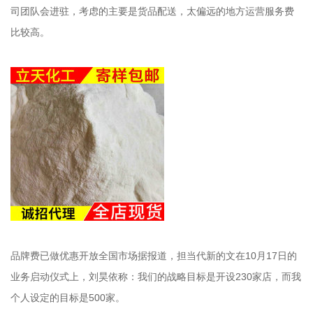
司团队会进驻，考虑的主要是货品配送，太偏远的地方运营服务费
比较高。
品牌费已做优惠开放全国市场据报道，担当代新的文在10月17日的
业务启动仪式上，刘昊依称：我们的战略目标是开设230家店，而我
个人设定的目标是500家。