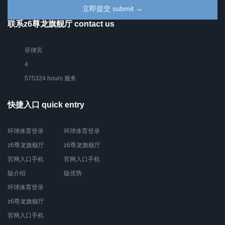
联系z6尊龙旗舰厅 contact us
菲律宾
4
575324 hours 服务
快捷入口 quick entry
环球体育登录
环球体育登录
z6尊龙旗舰厅
z6尊龙旗舰厅
官网入口手机
官网入口手机
版介绍
版优势
环球体育登录
z6尊龙旗舰厅
官网入口手机