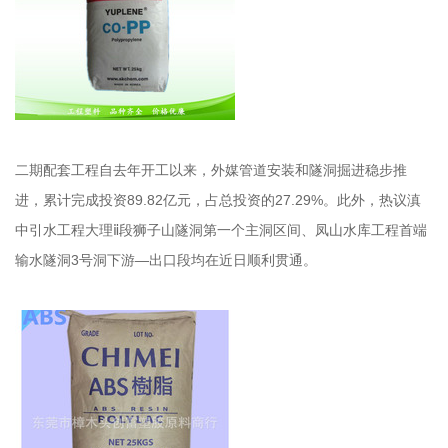
二期配套工程自去年开工以来，外媒管道安装和隧洞掘进稳步推
进，累计完成投资89.82亿元，占总投资的27.29%。此外，热议滇
中引水工程大理ⅱ段狮子山隧洞第一个主洞区间、凤山水库工程首端
输水隧洞3号洞下游—出口段均在近日顺利贯通。