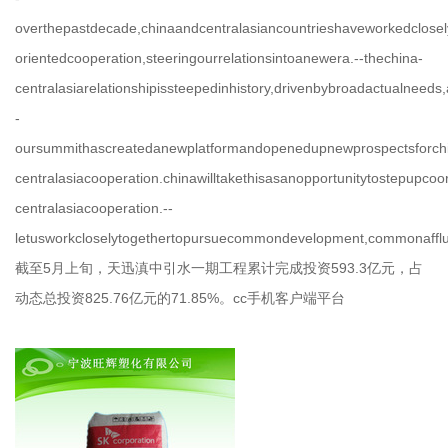
overthepastdecade,chinaandcentralasiancountrieshaveworkedcloselyt
orientedcooperation,steeringourrelationsintoanewera.--thechina-
centralasiarelationshipissteepedinhistory,drivenbybroadactualneeds,
-
oursummithascreatedanewplatformandopenedupnewprospectsforch
centralasiacooperation.chinawilltakethisasanopportunitytostepupco
centralasiacooperation.--
letusworkcloselytogethertopursuecommondevelopment,commonafflue
截至5月上旬，天迅滇中引水一期工程累计完成投资593.3亿元，占
动态总投资825.76亿元的71.85%。cc手机客户端平台