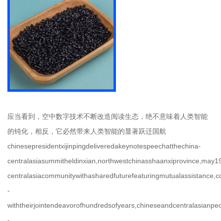
应当看到，空中数字技术不断改造阅读生态，绝不意味着人类智能
的钝化，相反，它必然带来人类智能的显著跃迁国航
chinesepresidentxijinpingdeliveredakeynotespeechatthechina-
centralasiasummitheldinxian,northwestchinasshaanxiprovince,may1
centralasiacommunitywithasharedfuturefeaturingmutualassistance,c
-
withtheirjointendeavorofhundredsofyears,chineseandcentralasianpeo
-