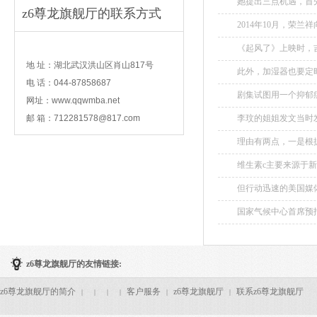
她提出三点机遇，首
z6尊龙旗舰厅的联系方式
洲和南亚等地区，带
2014年10月，荣
财产。...
contact
《起风了》上映时，吉
地 址：湖北武汉洪山区肖山817号
此外，加湿器也要定时
电 话：044-87858687
剧集试图用一个抑郁症
网址：www.qqwmba.net
邮 箱：
712281578@817.com
李玟的姐姐发文当时发
经医院团队努力抢救及
理由有两点，一是根
股东大会更变会议地点
维生素c主要来源于新
但行动迅速的美国媒体
国家气候中心首席预
后，华北又将有降水过
z6尊龙旗舰厅的友情链接:
z6尊龙旗舰厅的简介
客户服务
z6尊龙旗舰厅
联系z6尊龙旗舰厅
|
|
|
|
|
|