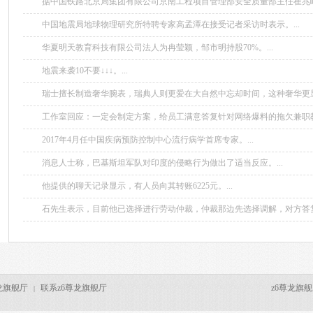
据中国铁路北京局集团有限公司京南工程项目管理部安全质量部主任崔兆峰
兴城际铁路开启运行试验以来，先后开展了运行图参数测试、故障模拟和
中国地震局地球物理研究所特聘专家高孟潭在接受记者采访时表示。...
进入按图行车试验，这是运行试...
华夏明天教育科技有限公司法人为冉莹颖，邹市明持股70%。...
地震来袭10不要↓↓↓。...
瑞士擅长制造奢华腕表，瑞典人则更爱在大自然中忘却时间，这种奢华更
游局尚未对此给出正面回应，但表示很高兴看到幽默的旅游广告。...
工作室回应：一定会制定方案，给员工满意答复针对网络爆料的拖欠兼职教
日，邹市明和冉莹颖工作室通过邮件回复封面新闻记者，网络新闻报道中
2017年4月任中国疾病预防控制中心流行病学首席专家。...
冉体育文化发展有限公司的外聘...
消息人士称，巴基斯坦军队对印度的侵略行为做出了适当反应。...
他提供的聊天记录显示，有人员向其转账6225元。...
石先生表示，目前他已选择进行劳动仲裁，仲裁那边先选择调解，对方答复
同意了，所以继续等。...
龙旗舰厅
联系z6尊龙旗舰厅
z6尊龙旗舰厅 c
|