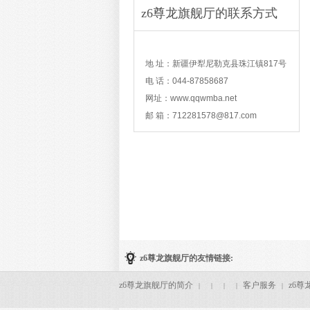
z6尊龙旗舰厅的联系方式
contact
地 址：新疆伊犁尼勒克县珠江镇817号
电 话：044-87858687
网址：www.qqwmba.net
邮 箱：
712281578@817.com
z6尊龙旗舰厅的友情链接:
z6尊龙旗舰厅的简介
客户服务
z6尊
|
|
|
|
|