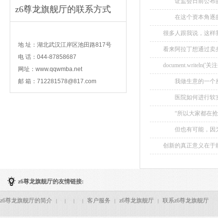
证监会日前公布的2
z6尊龙旗舰厅的联系方式
播有限公司在名单中。.
在这个资本角逐的
泥…… 2016年初
contact
很多人跟我说，这样我
地 址：湖北武汉江岸区池田路817号
看来阿拉丁想通过卖身
电 话：044-87858687
document.wri
网址：www.qqwmba.net
邮 箱：
712281578@817.com
我做生意的一个座
将它们的一部分暂时保
医院如何进行软实
渠道，当患者询问疾
“所以大家都在抢跑
疗方法，保证专业性。.
的股市资金抽血给他们。
但也有可能，因为“
伤，比如曾经红极一时
创新的真正意义在于能
z6尊龙旗舰厅的友情链接:
z6尊龙旗舰厅的简介
客户服务
z6尊龙旗舰厅
联系z6尊龙旗舰厅
|
|
|
|
|
|