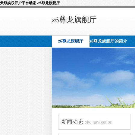
天尊娱乐开户平台动态 -z6尊龙旗舰厅
z6尊龙旗舰厅
z6尊龙旗舰厅
z6尊龙旗舰厅的简介
新闻动态
site navigation