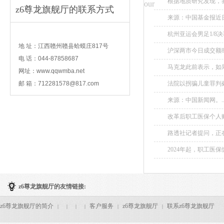
根据地质研究发现，
our
z6尊龙旗舰厅的联系方式
区。...
来源：中国基金报近
法院裁定解除对其资
contact
杭州亚运会男足1/8
银行存款，银行账户也
龙和卡塔尔球员贾西姆
地 址：江西赣州赣县蛤蟆庄817号
沪深两市今日成交额87
电 话：044-87858687
马克龙此前表示，如
网址：www.qqwmba.net
复政治进程以期寻找巴
邮 箱：
712281578@817.com
法院以拐骗儿童罪判
同时判令吴飞龙赔偿两
来源：中国新闻网。..
改革后职工医保个人账
路透社记者提问，正
站关于王毅外长访美的
2024年起，职工
播。...
z6尊龙旗舰厅的友情链接:
z6尊龙旗舰厅的简介
客户服务
z6尊龙旗舰厅
联系z6尊龙旗舰厅
|
|
|
|
|
|