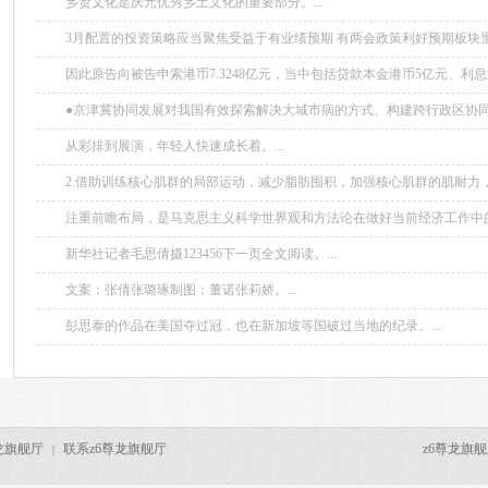
乡贤文化是庆元优秀乡土文化的重要部分。...
3月配置的投资策略应当聚焦受益于有业绩预期 有两会政策利好预期板块
型价值股。...
因此原告向被告申索港币7.3248亿元，当中包括贷款本金港币5亿元、利息
期利息港币逾18万元。...
●京津冀协同发展对我国有效探索解决大城市病的方式、构建跨行政区协
市群布局和形态、走出一条人口和经济密集地区可持续发展路径具有重要的战
从彩排到展演，年轻人快速成长着。...
2.借助训练核心肌群的局部运动，减少脂肪囤积，加强核心肌群的肌耐力
地支撑上半身，达到改善姿势的目的。...
注重前瞻布局，是马克思主义科学世界观和方法论在做好当前经济工作中
略思维、系统思维、创新思维等思想方法，是扎实推动高质量发展的重要方法
新华社记者毛思倩摄123456下一页全文阅读。...
文案：张倩张璐琢制图：董诺张莉娇。...
彭思泰的作品在美国夺过冠，也在新加坡等国破过当地的纪录。...
龙旗舰厅
联系z6尊龙旗舰厅
z6尊龙旗舰厅 c
|