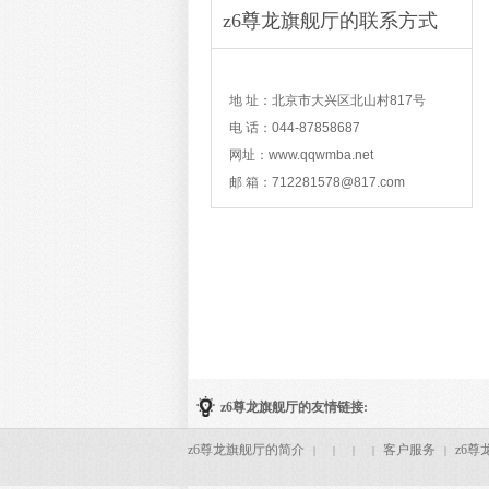
z6尊龙旗舰厅的联系方式
contact
地 址：北京市大兴区北山村817号
电 话：044-87858687
网址：www.qqwmba.net
邮 箱：
712281578@817.com
z6尊龙旗舰厅的友情链接:
z6尊龙旗舰厅的简介
客户服务
z6尊
|
|
|
|
|