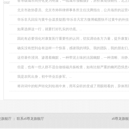
各等级城市间分化更为明显，一线城市涨幅微扩，房价展现强韧性，北上
our
定涨势，二三线城市涨幅则均有回落。...
北京市政协委员、北京市帅和律师事务所主任沈腾指出，公共场所的运营
护好公共秩序，遇到不文明行为，可以寻求工作人员帮助，避免双方发生冲突
华乐非凡回应与黄牛合谋质疑图/华乐非凡官方微博截图快不过黄牛的外
究竟是黄牛主导，还是主办方与黄牛合伙演戏？中国新闻周刊向多位演出
如果选择这一行，就要打好扎实的功底。...
况，一位大麦网工作人员对中国新...
因此有必要强化对康复医疗重要性的认同，切实调动各方力量，提升康复诊疗
确实没有想到会有这样一个惊喜，感谢我的球队、我的团队，我的朋友们。.
这些著作浸润、渗透着幽默，一种带泥土味的法国幽默，一种清晰、冷静
骇人听闻的事情的方式（亨利·克努瓦尔语）。...
但是，也有一些人群不适合做核磁共振检查，如有比较严重的幽闭恐惧患
工关节以及身体里有金属植入物的患者，都不适合进入磁场当中，如做核
我是农民出身，初中毕业后参军。...
这些患者造成一定的伤害...
将诗词中的蛙声转化到绘画中来，用耳朵听的变成了用眼睛看的，异体而
画妙在似与不似之间。...
龙旗舰厅
联系z6尊龙旗舰厅
z6尊龙旗舰厅 c
|