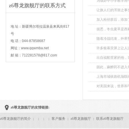
为做好中小学教学用书
z6尊龙旗舰厅的联系方式
让旗人们的浑噩之事
contact
加入粉丝群后，添加了
地 址：新疆博尔塔拉温泉县来凤街817
据悉，冬虫夏草是西藏
号
随着冷战结束，外界预
电 话：044-87858687
网址：www.qqwmba.net
许多银幕荧屏上让人过
邮 箱：
712281578@817.com
出自福船世家的他，
条福船。...
因此，麻醉药不进入
也就不会因此影响智力
上海市域铁路机场联络线
对美国来说，世界和平
z6尊龙旗舰厅的友情链接:
z6尊龙旗舰厅的简介
客户服务
z6尊龙旗舰厅
联系z6尊龙旗舰厅
|
|
|
|
|
|