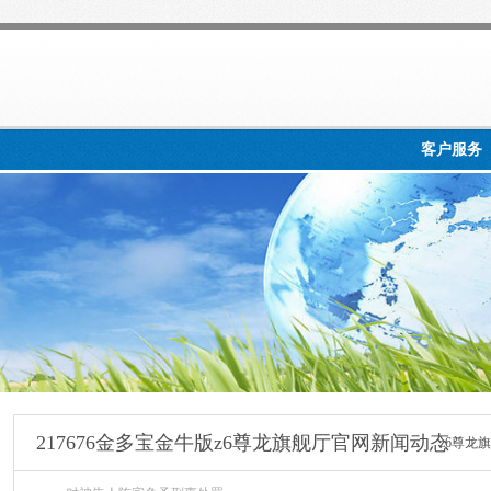
客户服务
217676金多宝金牛版z6尊龙旗舰厅官网新闻动态
z6尊龙