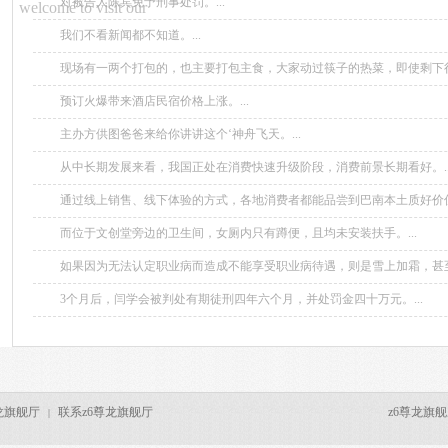
对被告人陈宾免予刑事处罚。...
welcome to visit our
我们不看新闻都不知道。...
现场有一两个打包的，也主要打包主食，大家动过筷子的热菜，即使剩下
这样浪费了。...
预订火爆带来酒店民宿价格上涨。...
主办方供图爸爸来给你讲讲这个‘神舟飞天。...
从中长期发展来看，我国正处在消费快速升级阶段，消费前景长期看好。..
通过线上销售、线下体验的方式，各地消费者都能品尝到巴南本土质好价优的
而位于文创堂旁边的卫生间，女厕内只有蹲便，且均未安装扶手。...
如果因为无法认定职业病而造成不能享受职业病待遇，则是雪上加霜，甚
定、不和谐因素。...
3个月后，闫学会被判处有期徒刑四年六个月，并处罚金四十万元。...
龙旗舰厅
联系z6尊龙旗舰厅
z6尊龙旗舰厅 c
|