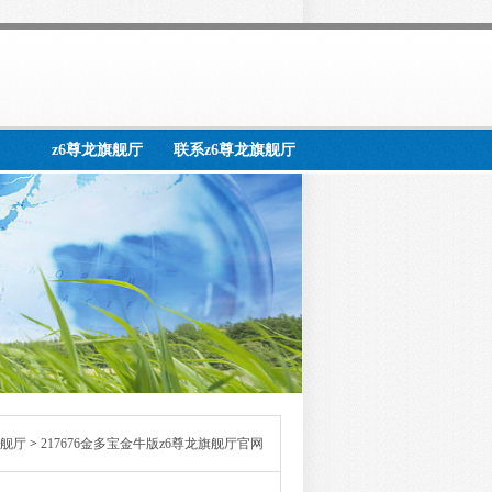
z6尊龙旗舰厅
联系z6尊龙旗舰厅
旗舰厅
>
217676金多宝金牛版z6尊龙旗舰厅官网