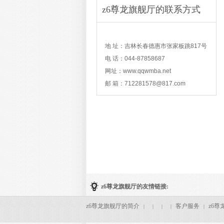
z6尊龙旗舰厅的联系方式
contact
地 址：吉林长春德惠市张家板跳817号
电 话：044-87858687
网址：www.qqwmba.net
邮 箱：
712281578@817.com
z6尊龙旗舰厅的友情链接:
z6尊龙旗舰厅的简介
客户服务
z6尊
|
|
|
|
|