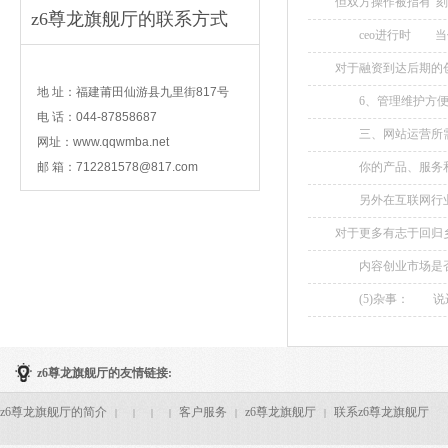
但双方操作被指有“
z6尊龙旗舰厅的联系方式
划最终终止。...
ceo进行时 当你成
contact
对于融资到达后期的
经开始逐渐爆破。...
地 址：福建莆田仙游县九里街817号
6、管理维护方便：
电 话：044-87858687
让管理更佳方便快捷。.
三、网站运营所需
网址：www.qqwmba.net
能，才能保证网站持续
邮 箱：
712281578@817.com
你的产品、服务和品
的品牌和产品?找到
另外在互联网行业
头脑风暴能帮你找到一
候，裁员同样必不可少。
对于更多有志于回归
离开城市生活环境，
内容创业市场是否更
种相对低效率的市场环
点资讯等平台的推广
(5)杂事： 说运
的福音，内容创业是否
做图片、编页面、营销
z6尊龙旗舰厅的友情链接:
z6尊龙旗舰厅的简介
客户服务
z6尊龙旗舰厅
联系z6尊龙旗舰厅
|
|
|
|
|
|