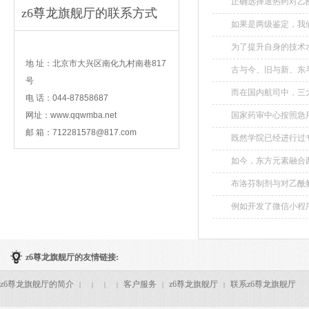
正确选择退热药对乙
z6尊龙旗舰厅的联系方式
如果是两级鉴定，我
行诊断。...
contact
为了提升自身的技术
边赛边学。...
地 址：北京市大兴区南化九村南巷817
古与今、旧与新、东与
号
而在国内航司中，三
电 话：044-87858687
也更大，亏损也就更严重
网址：www.qqwmba.net
国家药审中心按照急
目前已发布多项儿童
邮 箱：
712281578@817.com
既然学院已经进行过
审评提供了重要z6尊
字：传统。...
如今，东方元素融合西
布洛芬制剂与对乙酰氨
例如开发了微信小程
卫生服务中心领取粪便
z6尊龙旗舰厅的友情链接:
z6尊龙旗舰厅的简介
客户服务
z6尊龙旗舰厅
联系z6尊龙旗舰厅
|
|
|
|
|
|