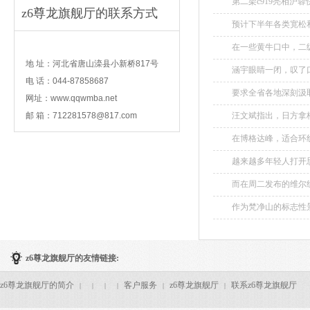
第二架c919亮相沪
z6尊龙旗舰厅的联系方式
预计下半年各类宽松
健康有序。...
contact
在一些黄牛口中，二级
地 址：河北省唐山滦县小新桥817号
涵宇眼睛一闭，叹了口
电 话：044-87858687
要求全省各地深刻汲
网址：www.qqwmba.net
邮 箱：
712281578@817.com
汪文斌指出，日方拿
科学的幌子误导国际社会
在博格达峰，适合环
响，可能前一天和晚一
越来越多年轻人打开思
而在周二发布的维尔纽
作为梵净山的标志性
体，可谓是自然伟力、
z6尊龙旗舰厅的友情链接:
z6尊龙旗舰厅的简介
客户服务
z6尊龙旗舰厅
联系z6尊龙旗舰厅
|
|
|
|
|
|