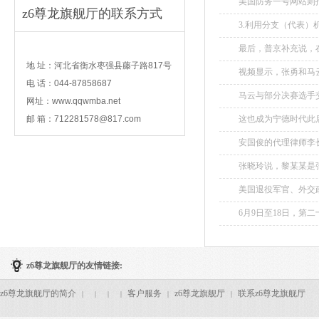
美国防务一号网站则
z6尊龙旗舰厅的联系方式
亚进行空战。...
3.利用分支（代表）机
contact
最后，普京补充说，
地 址：河北省衡水枣强县藤子路817号
视频显示，张勇和马云
电 话：044-87858687
马云与部分决赛选手
网址：www.qqwmba.net
精心设计，考察的是
邮 箱：
712281578@817.com
这也成为宁德时代此
势之一。...
安国俊的代理律师李
张晓玲说，黎某某是
回...
美国退役军官、外交政策
警告称，尽管目前要
6月9日至18日，第二
应该在这个关键问题..
z6尊龙旗舰厅的友情链接:
z6尊龙旗舰厅的简介
客户服务
z6尊龙旗舰厅
联系z6尊龙旗舰厅
|
|
|
|
|
|