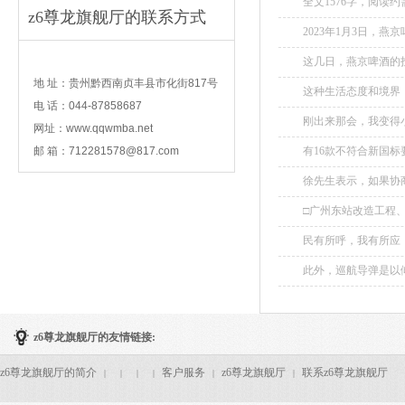
全文1576字，阅读
z6尊龙旗舰厅的联系方式
传网络安全和防范电信
2023年1月3日，燕
内啤酒行业近三年增
contact
这几日，燕京啤酒的投
地 址：贵州黔西南贞丰县市化街817号
这种生活态度和境界
电 话：044-87858687
有的？从他们始终活
刚出来那会，我变得
年我创作的电视剧里的
网址：www.qqwmba.net
我后来问过我父母，
邮 箱：
712281578@817.com
有16款不符合新国标
了。...
徐先生表示，如果协商
□广州东站改造工程
工程仍占据所有项目的
民有所呼，我有所应，
此外，巡航导弹是以倾
z6尊龙旗舰厅的友情链接:
z6尊龙旗舰厅的简介
客户服务
z6尊龙旗舰厅
联系z6尊龙旗舰厅
|
|
|
|
|
|