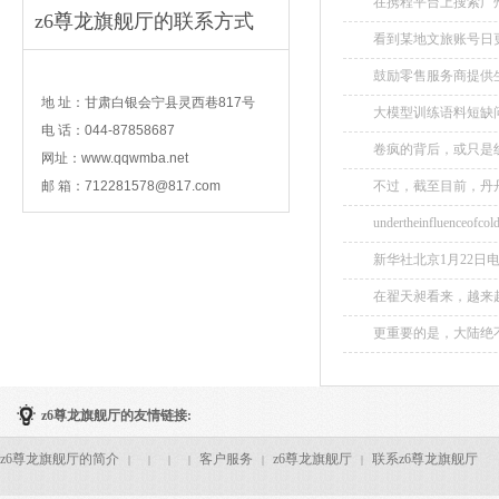
在携程平台上搜索广州
z6尊龙旗舰厅的联系方式
看到某地文旅账号日
容，但尚可接受，只是
contact
鼓励零售服务商提供生
地 址：甘肃白银会宁县灵西巷817号
大模型训练语料短缺
电 话：044-87858687
大模型地图研究报告
卷疯的背后，或只是
数的80%以上。...
网址：www.qqwmba.net
文旅局长十分钟xxx
邮 箱：
712281578@817.com
不过，截至目前，丹丹
undertheinfluenceofcol
新华社北京1月22日
（村超）、全国和美
在翟天昶看来，越来
现象级的体育事件。..
国持续扩大开放的战略
更重要的是，大陆绝不
z6尊龙旗舰厅的友情链接:
z6尊龙旗舰厅的简介
客户服务
z6尊龙旗舰厅
联系z6尊龙旗舰厅
|
|
|
|
|
|