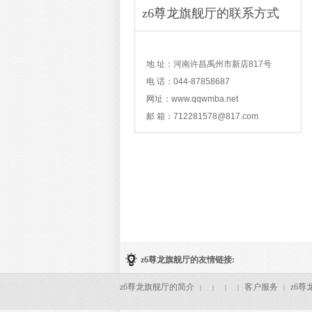
z6尊龙旗舰厅的联系方式
contact
地 址：河南许昌禹州市新店817号
电 话：044-87858687
网址：www.qqwmba.net
邮 箱：
712281578@817.com
z6尊龙旗舰厅的友情链接:
z6尊龙旗舰厅的简介
客户服务
z6尊
|
|
|
|
|