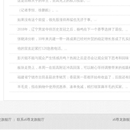
这是自称天子的帝王，至高无上的权力投影。...
（记者李恒、徐鹏航）。...
如果没有这个前提，领先股涨得再猛也无济于事。...
2018年，辽宁男篮夺得历史首冠之后，杨鸣在下一个赛季选择了退役。...
张晓涛分析，10年来共建一带一路成果已经对外贸的稳定增长形成了扎实
贸增长贡献动能。...
他的室友赶紧打120急救电话。...
影片能不能与观众产生情感共鸣？热闹之后是否会让观众留下思考和回味
流量密码。...
板块走势上，本周一在前高附近冲高回落，可以耐心等待调整带来的低吸机会
福建省宁德市古田县菇农李铭芳：香菇第一茬都开始有收益了，后面还有
年利润比往年高30%左右。...
羊毛党，指在购物中使用优惠券、凑单免减，精打细算薅羊毛的买家。...
龙旗舰厅
联系z6尊龙旗舰厅
z6尊龙旗舰厅 c
|