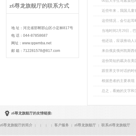
00后大学生马紫晨
z6尊龙旗舰厅的联系方式
一种乐观的表达方式，
近些年来，我国儿童青
contact
这些情况，会引起耳蜗
地 址：河北省邯郸邯山区小定林817号
当地时间2月29日，
电 话：044-87858687
他还说，应该推动人道
网址：www.qqwmba.net
邮 箱：
712281578@817.com
来自俄亥俄州凯斯西
案中未提及的一些宪法
这份简短的裁决在美
卷入党派政治的统一立场
跟世界文学对话的时
性。...
根据患者的主要表现
张力弛缓缺失，导致
总之，看她的文字和
踢等动作。...
平原生长出的一株植物
z6尊龙旗舰厅的友情链接:
z6尊龙旗舰厅的简介
客户服务
z6尊龙旗舰厅
联系z6尊龙旗舰厅
|
|
|
|
|
|