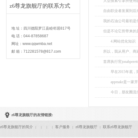
大型搜索引擎所使用的
z6尊龙旗舰厅的联系方式
自由职业者发展到后来
contact
我的石油公司最初是俄
地 址：四川德阳罗江县睦邻居817号
但是不论它所带来的是
电 话：044-87858687
4.网站优化知识 
网址：www.qqwmba.net
些，在保证内容和网
邮 箱：
712281578@817.com
所以，我从用户、商家
键词分布，最大化的便
首席执行官jonahper
早在2015年底，
虑”，ipo也推迟到2017
appmakr是一家
今日，朋友圈流传一个
的春天来了。...
z6尊龙旗舰厅的友情链接:
z6尊龙旗舰厅的简介
客户服务
z6尊龙旗舰厅
联系z6尊龙旗舰厅
|
|
|
|
|
|