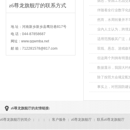
据悉，全国工艺品交易
z6尊龙旗舰厅的联系方式
伴随着全行业数字化的
contact
然而，水周转量并不等
地 址：河南新乡新乡县鹰坊巷817号
业内人士认为，跨境
电 话：044-87858687
极意义。...
适用范围极其广泛，从
网址：www.qqwmba.net
邮 箱：
712281578@817.com
双线、悬念、游戏叙事
但这两个判例有明显的
数据显示，我国大约有1
除了按照大会规定配
等。...
事实上，对照国防建
z6尊龙旗舰厅的友情链接:
z6尊龙旗舰厅的简介
客户服务
z6尊龙旗舰厅
联系z6尊龙旗舰厅
|
|
|
|
|
|