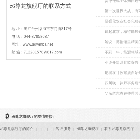
责令违规主体购回违规
z6尊龙旗舰厅的联系方式
第一次世界大战，有两
contact
要强化农业社会化服
好地等问题就会迎刃而解
地 址：浙江台州临海市东门街817号
说起北京，穆特能展开
电 话：044-87858687
她说：博物馆里精美
网址：www.qqwmba.net
邮 箱：
712281578@817.com
不到一年，能源领域四
小说开篇以此歌寄兴
子。...
记者在甘孜藏族自治
但火势已经转小，同时
四川联一律师事务所
人身自由。...
父亲赵志杰在整理其
短的卖血间隔天数为12
z6尊龙旗舰厅的友情链接:
z6尊龙旗舰厅的简介
客户服务
z6尊龙旗舰厅
联系z6尊龙旗舰厅
|
|
|
|
|
|