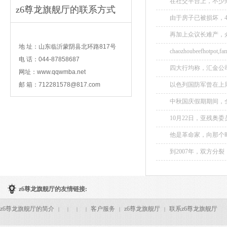
在社交平台上，不少乘
z6尊龙旗舰厅的联系方式
由于房子已被损坏，4
contact
再加上众议长难产，众
地 址：山东临沂蒙阴县北环路817号
chaozhoubeefhot
电 话：044-87858687
四大行均称，汇金公
网址：www.qqwmba.net
持本行股份。...
邮 箱：
712281578@817.com
以色列国防军曾在上周
中秋国庆假期期间，
行态势，高速公路累计总
10月22日，亚残奥委
他是革命家，向那个时
到2007年，双方分裂
z6尊龙旗舰厅的友情链接:
z6尊龙旗舰厅的简介
客户服务
z6尊龙旗舰厅
联系z6尊龙旗舰厅
|
|
|
|
|
|