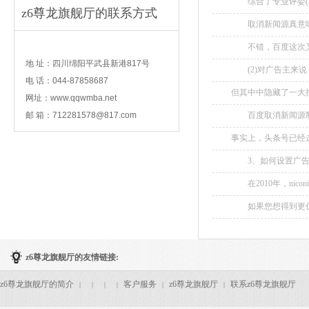
综合了专业评委(权重
z6尊龙旗舰厅的联系方式
啦： top1宝马：《
取消新闻源真意味着
contact
不错，百度这次又是
地 址：四川绵阳平武县新港817号
(2)对广告主来说
电 话：044-87858687
但其中中隐藏了一大批
网址：www.qqwmba.net
邮 箱：
712281578@817.com
百度取消新闻源制
话，你粘贴我几句，我
事实上，头条号已经
如你头条上的某篇文
3、如何设置广告
多次...
的限制，下面我们一起
在2010年，nico
如果您想得到更优质
果 以下是部分
z6尊龙旗舰厅的友情链接:
z6尊龙旗舰厅的简介
客户服务
z6尊龙旗舰厅
联系z6尊龙旗舰厅
|
|
|
|
|
|