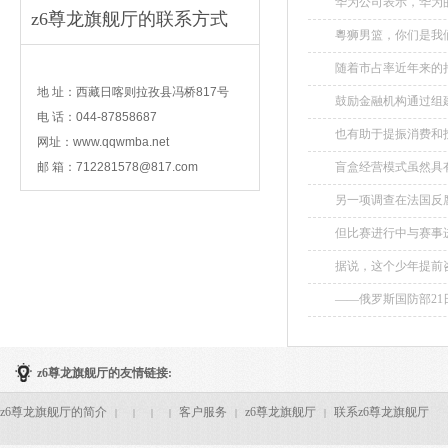
华为公司表示，华为
z6尊龙旗舰厅的联系方式
界。...
粵狮男篮，你们是我们
contact
随着市占率近年来的
宁德时代的功守道如
地 址：西藏日喀则拉孜县冯桥817号
鼓励金融机构通过组建
400万辆直冲2700万辆，
电 话：044-87858687
也有助于提振消费和投
网址：www.qqwmba.net
邮 箱：
712281578@817.com
盲盒经营模式虽然具
应当公示经营过程中的
另一项调查在法国反腐
但比赛进行中与赛事
据说，这个少年提前咨
——俄罗斯国防部2
压制后失去控制并坠毁
z6尊龙旗舰厅的友情链接:
z6尊龙旗舰厅的简介
客户服务
z6尊龙旗舰厅
联系z6尊龙旗舰厅
|
|
|
|
|
|