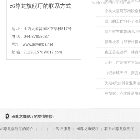
安徽组织农技人员和
welcome to visit our
z6尊龙旗舰厅的联系方式
重大病虫害防控工作..
京杭大运河苏南段全长
contact
我们的工作填补了油菜
地 址：山西太原晋源区下章村817号
乌兰察布市婴幼儿照
电 话：044-87858687
外，还将承接托育机
新华社发（邓智炜摄）
网址：www.qqwmba.net
邮 箱：
712281578@817.com
也正是在这样一种身后
此外，广州南方学院
展中国家科学院院士汤
（记者顾天成、龚雯）。
为期4天的博鳌亚洲
主题展开探讨。...
在胡家，齐木匠逆境奋
z6尊龙旗舰厅的友情链接:
z6尊龙旗舰厅的简介
客户服务
z6尊龙旗舰厅
联系z6尊龙旗舰厅
|
|
|
|
|
|