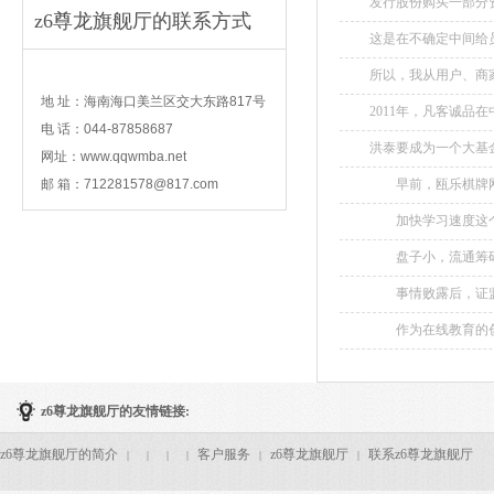
发行股份购买一部分
z6尊龙旗舰厅的联系方式
拉卡拉的股东们的定增
这是在不确定中间给员
contact
所以，我从用户、商家
地 址：海南海口美兰区交大东路817号
2011年，凡客诚品
电 话：044-87858687
直到2015年，其市场份
洪泰要成为一个大基金
网址：www.qqwmba.net
邮 箱：
712281578@817.com
早前，瓯乐棋牌网站
业雨杰网络因种种问
加快学习速度这个
游...
学生的学习速度问题，
盘子小，流通筹码有
样的公司是资金围猎的
事情败露后，证监
气启动强制退市程序
作为在线教育的创
六欲的人，你们要去
个学生成为数学家，但
z6尊龙旗舰厅的友情链接:
z6尊龙旗舰厅的简介
客户服务
z6尊龙旗舰厅
联系z6尊龙旗舰厅
|
|
|
|
|
|