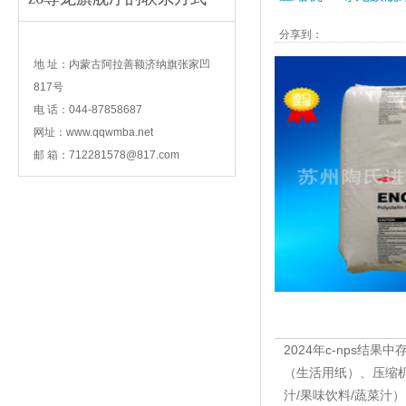
分享到：
contact
地 址：内蒙古阿拉善额济纳旗张家凹
817号
电 话：044-87858687
网址：www.qqwmba.net
邮 箱：
712281578@817.com
2024年c-nps结果
（生活用纸）、压缩机6
汁/果味饮料/蔬菜