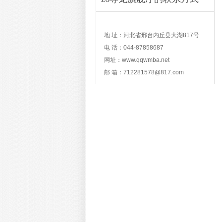
contact
地 址：河北省邢台内丘县大湖817号
电 话：044-87858687
网址：www.qqwmba.net
邮 箱：
712281578@817.com