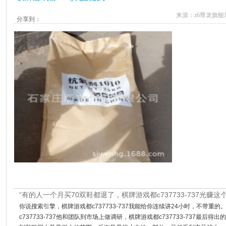
来源：
z6尊龙旗舰
分享到：
“有的人一个月买70双鞋都退了，棋牌游戏都c737733-737光赚这
你说搜索引擎，棋牌游戏都c737733-737我能给你连续讲24小时，不带
c737733-737他和团队到市场上做调研，棋牌游戏都c737733-737最后