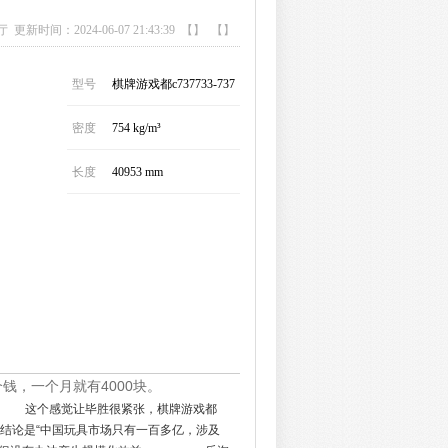
厅
更新时间：2024-06-07 21:43:39 【】 【】
型号
棋牌游戏都c737733-737
密度
754 kg/m³
长度
40953 mm
个钱，一个月就有4000块。
重的。 这个感觉让毕胜很紧张，棋牌游戏都
得出的结论是“中国玩具市场只有一百多亿，涉及