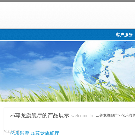
客户服务
z6尊龙旗舰厅的产品展示
welcome to
z6尊龙旗舰厅
>
亿乐彩票4
visit our
亿乐彩票-z6尊龙旗舰厅