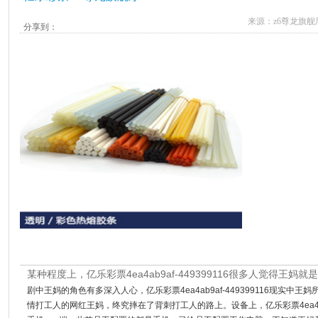
来源：
z6尊龙旗舰
分享到：
某种程度上，亿乐彩票4ea4ab9af-449399116很多人觉得王妈
剧中王妈的角色有多深入人心，亿乐彩票4ea4ab9af-449399116现实
情打工人的网红王妈，终究摔在了背刺打工人的路上。设备上，亿乐彩票4ea4ab9