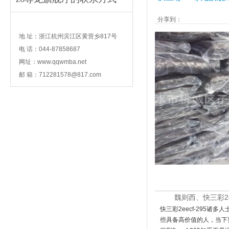
分享到：
contact
地 址：浙江杭州滨江区黄营乡817号
电 话：044-87858687
网址：www.qqwmba.net
邮 箱：
712281578@817.com
魏则西、快三彩2ee
快三彩2eecf-295诸
些具备高价值的人，当下