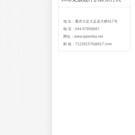
contact
地 址：重庆大足大足县大桥817号
电 话：044-87858687
网址：www.qqwmba.net
邮 箱：
712281578@817.com