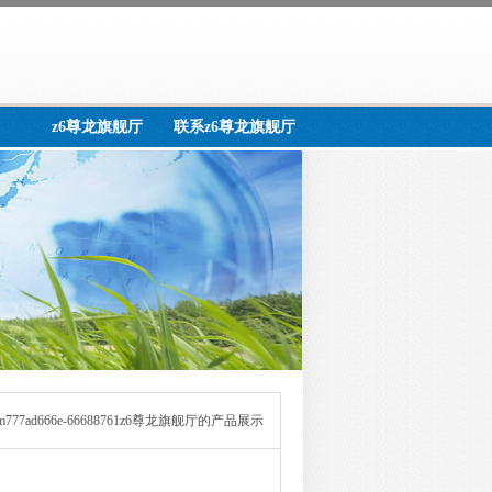
z6尊龙旗舰厅
联系z6尊龙旗舰厅
777ad666e-66688761z6尊龙旗舰厅的产品展示