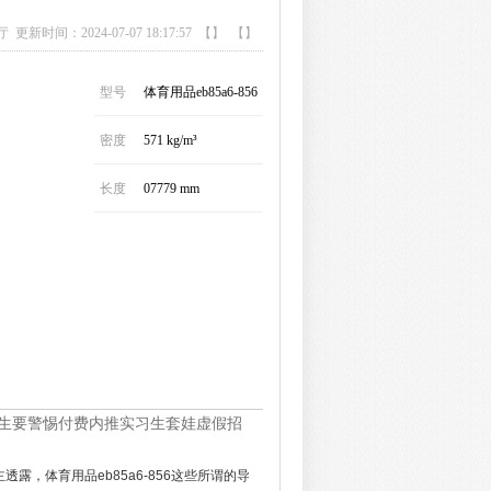
厅
更新时间：2024-07-07 18:17:57 【】 【】
型号
体育用品eb85a6-856
密度
571 kg/m³
长度
07779 mm
大学生要警惕付费内推实习生套娃虚假招
透露，体育用品eb85a6-856这些所谓的导