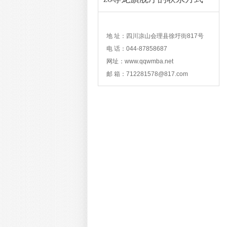
contact
地 址：四川凉山会理县徐圩街817号
电 话：044-87858687
网址：www.qqwmba.net
邮 箱：
712281578@817.com