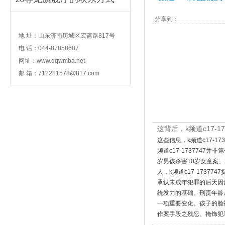
分享到：
contact
地 址：山东济南历城区宏斋路817号
电 话：044-87858687
网址：www.qqwmba.net
邮 箱：
712281578@817.com
这背后，k频道c17
这些信息，k频道c17-
频道c17-1737747
岁男孩杀害10岁女童案、
人，k频道c17-1737
承认未成年犯罪的后天因素
统发力的基础。刑责年龄从原
一项重要变化。孩子的脸被
作案手段之残忍、掩饰犯