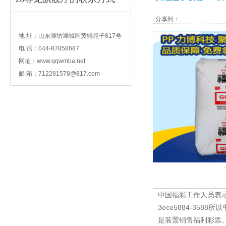
分享到：
contact
地 址：山东潍坊潍城区黄鳝尾子817号
电 话：044-87858687
网址：www.qqwmba.net
邮 箱：
712281578@817.com
中国福彩工作人员表示
3ece5884-3
是装置销售福利彩票