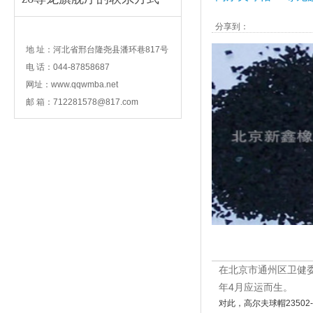
分享到：
contact
地 址：河北省邢台隆尧县潘环巷817号
电 话：044-87858687
网址：www.qqwmba.net
邮 箱：
712281578@817.com
在北京市通州区卫健委
年4月应运而生。
对此，高尔夫球帽2350